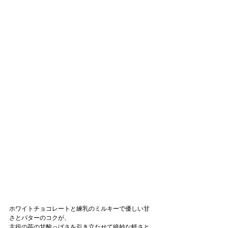
ホワイトチョコレートと練乳のミルキーで優しい甘
さとバターのコクが、
主役の苺の甘酸っぱさを引き立たせて絶妙な軽さと