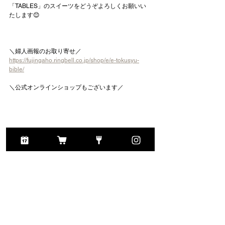
「TABLES」のスイーツをどうぞよろしくお願いい
たします😊
＼婦人画報のお取り寄せ／
https://fujingaho.ringbell.co.jp/shop/e/e-tokusyu-
bible/
＼公式オンラインショップもございます／
#タブレス
#タブレスオンライン
#TABLES
#TABLESONLINE
#堀江バターサンド
#レーズンバ
ターサンド
#イチゴミルクサンド
#バターサンド
#お
取り寄せ
#お取り寄せスイーツ
#お取り寄せグルメ
#
おとりよせ
#手土産
#ギフト
#贈り物
#進化系バター