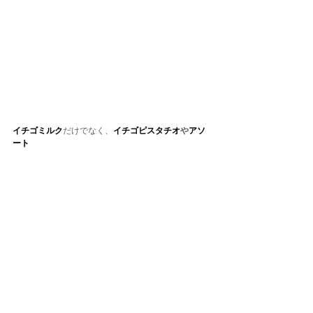
イチゴミルク
だけでなく、
イチゴピスタチオ
や
アソ
ート