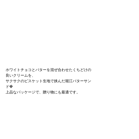
ホワイトチョコとバターを混ぜ合わせたくちどけの
良いクリームを、
サクサクのビスケット生地で挟んだ堀江バターサン
ド🍓
上品なパッケージで、贈り物にも最適です。