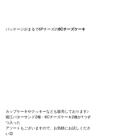
パッケージがまるで6Pチーズの
6Cチーズケーキ
カップケーキやクッキーなども販売しております♪
堀江バターサンド2種・6Cチーズケーキ2種が1つず
つ入った
アソートもございますので、お気軽にお試しくださ
い😊