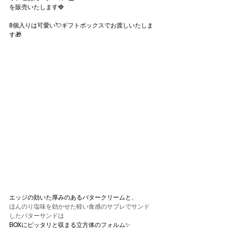
を販売いたします🍓
8個入りは可愛い💘ギフトボックスでお渡しいたしま
す🎁
エッジの効いた厚みのあるバタークリームと、
ほんのり塩味を効かせた軽い食感のサブレでサンド
したバターサンドは
BOXにピッタリと収まる立方体のフォルム✨