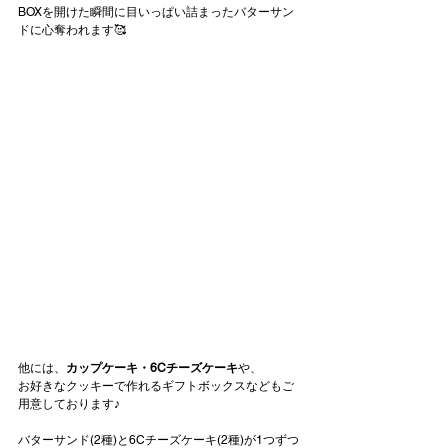
BOXを開けた瞬間に目いっぱい詰まったバターサン
ドに心奪われます🥰
他には、
カップケーキ・6Cチーズケーキ
や、
お好きなクッキーで作れるギフトボックスなどもご
用意しております♪
バターサンド(2種)と6Cチーズケーキ(2種)が1つずつ