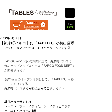
2022年5月26日
【錦糸町パルコ】に「TABLES」が初出店🌟
いつもご来店いただき、ありがとうございます😊
5/26(木)～6/15(水)
の期間限定で、
錦糸町パルコ
に
食のポップアップスペース
「PARCO FOOD DEPT.」
が開催されます！！
第20回目のオープン店舗として、「TABLES」も参
加しております🥰
錦糸町パルコさま★初出店★でございます🎉
堀江バターサンド
は
レーズンバター、イチゴミルク、イチゴピスタチ
オ、塩あんバターの
4種