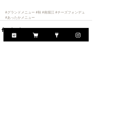
#グランドメニュー
#秋
#南堀江
#チーズフォンデュ
#あったかメニュー
すべて表示
最新記事