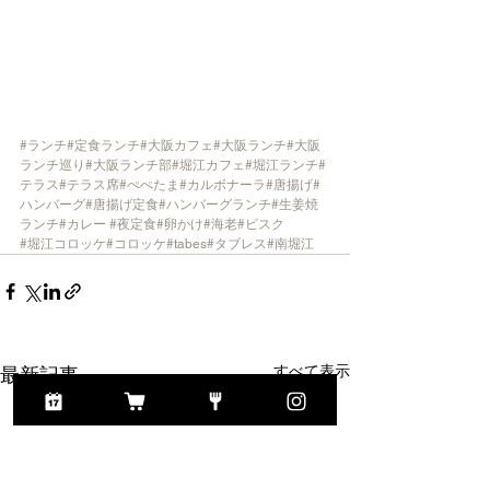
#ランチ
#定食ランチ
#大阪カフェ
#大阪ランチ
#大阪
ランチ巡り
#大阪ランチ部
#堀江カフェ
#堀江ランチ
#
テラス
#テラス席
#ぺぺたま
#カルボナーラ
#唐揚げ
#
ハンバーグ
#唐揚げ定食
#ハンバーグランチ
#生姜焼
ランチ
#カレー
#夜定食
#卵かけ
#海老
#ビスク
#堀江コロッケ
#コロッケ
#tabes
#タブレス
#南堀江
すべて表示
最新記事